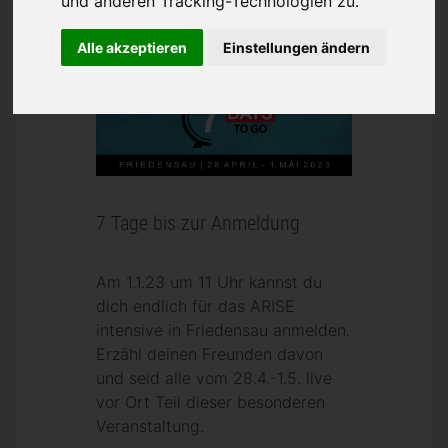
und anderen Tracking-Technologien zu.
Alle akzeptieren
Einstellungen ändern
7 Tage bis zur Anmeldung
Am 1.1.23 um 11 Uhr kannst du
dich endlich für das ARISE
intensive in Friedensau anmelden.
Erzähl deinen Freunden davon
und seid alle vom 28.4.-1.5. live
vor Ort Teil dieser besonderen
Veranstaltung.