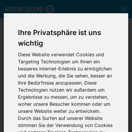
mrv.adventjugend.de
//
Media
//
News
//
ARISE intensive
Ihre Privatsphäre ist uns
2023 mit Ty Gibson & David Asscherick
wichtig
Diese Website verwendet Cookies und
Targeting Technologien um Ihnen ein
besseres Internet-Erlebnis zu ermöglichen
und die Werbung, die Sie sehen, besser an
ARISE intensive
Ihre Bedürfnisse anzupassen. Diese
Technologien nutzen wir außerdem um
2023 mit Ty
Ergebnisse zu messen, um zu verstehen,
woher unsere Besucher kommen oder um
Gibson & David
unsere Website weiter zu entwickeln.
Durch das Surfen auf unserer Website
stimmen Sie der Verwendung von Cookies
Asscherick