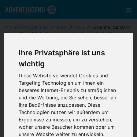
mrv.adventjugend.de
//
Media
//
News
//
Kostenfrei zur GAiN
Europe Nov. 2024 - Bewirb jetzt dein Social-Media-Projekt bis
31. Juli
Ihre Privatsphäre ist uns
wichtig
Diese Website verwendet Cookies und
Targeting Technologien um Ihnen ein
Kostenfrei zur
besseres Internet-Erlebnis zu ermöglichen
und die Werbung, die Sie sehen, besser an
GAiN Europe Nov.
Ihre Bedürfnisse anzupassen. Diese
Technologien nutzen wir außerdem um
Ergebnisse zu messen, um zu verstehen,
2024 - Bewirb
woher unsere Besucher kommen oder um
unsere Website weiter zu entwickeln.