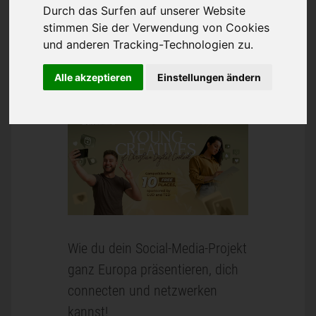
jetzt dein Social-
Durch das Surfen auf unserer Website
stimmen Sie der Verwendung von Cookies
Media-Projekt bis
und anderen Tracking-Technologien zu.
31. Juli
Alle akzeptieren
Einstellungen ändern
Wie du dein Social-Media-Projekt
ganz Europa präsentieren, dich
connecten und netzwerken
kannst!