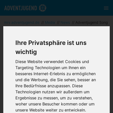
mrv.adventjugend.de
//
Media
//
News
//
Adventjugend Song
Contest & EUD Vision Song Contest
Ihre Privatsphäre ist uns
wichtig
Diese Website verwendet Cookies und
Adventjugend
Targeting Technologien um Ihnen ein
besseres Internet-Erlebnis zu ermöglichen
und die Werbung, die Sie sehen, besser an
Song Contest &
Ihre Bedürfnisse anzupassen. Diese
Technologien nutzen wir außerdem um
EUD Vision Song
Ergebnisse zu messen, um zu verstehen,
woher unsere Besucher kommen oder um
Contest
unsere Website weiter zu entwickeln.