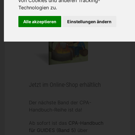
von Cookies und anderen Tracking-
Technologien zu.
Alle akzeptieren
Einstellungen ändern
Jetzt im Online-Shop erhältlich
Der nächste Band der CPA-
Handbuch-Reihe ist da!
Ab sofort ist das
CPA-Handbuch
für GUIDES (Band 5)
über