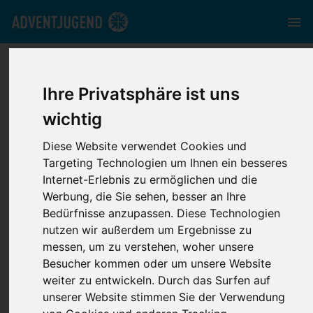
mrv.adventjugend.de
//
Media
//
News
//
Neuerscheinung:
CPA Handbuch für Guides
Ihre Privatsphäre ist uns
wichtig
Diese Website verwendet Cookies und
Targeting Technologien um Ihnen ein besseres
Internet-Erlebnis zu ermöglichen und die
Neuerscheinung:
Werbung, die Sie sehen, besser an Ihre
Bedürfnisse anzupassen. Diese Technologien
CPA Handbuch für
nutzen wir außerdem um Ergebnisse zu
messen, um zu verstehen, woher unsere
Guides
Besucher kommen oder um unsere Website
weiter zu entwickeln. Durch das Surfen auf
unserer Website stimmen Sie der Verwendung