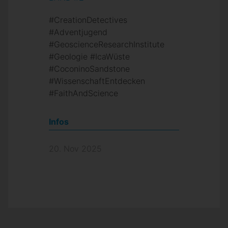
#CreationDetectives
#Adventjugend
#GeoscienceResearchInstitute
#Geologie #IcaWüste
#CoconinoSandstone
#WissenschaftEntdecken
#FaithAndScience
Infos
20. Nov 2025