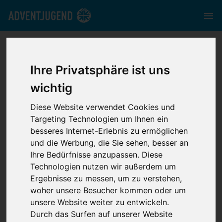
mrv.adventjugend.de
//
Media
//
News
//
Neu auf Deutsch:
Comic-Serie Die Schöpfungs-Detektive
Ihre Privatsphäre ist uns
wichtig
Diese Website verwendet Cookies und
Targeting Technologien um Ihnen ein
besseres Internet-Erlebnis zu ermöglichen
Neu auf Deutsch:
und die Werbung, die Sie sehen, besser an
Ihre Bedürfnisse anzupassen. Diese
Comic-Serie Die
Technologien nutzen wir außerdem um
Ergebnisse zu messen, um zu verstehen,
Schöpfungs-
woher unsere Besucher kommen oder um
unsere Website weiter zu entwickeln.
Detektive
Durch das Surfen auf unserer Website