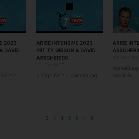
E 2023
ARISE INTENSIVE 2023
ARISE INT
& DAVID
MIT TY GIBSON & DAVID
ASSCHERIC
ASSCHERICK
28. Nov 202
22. Dez 2022
Anmeldung 
bis zur
7 Tage bis zur Anmeldung
möglich
r
2
3
4
5
6
7
8