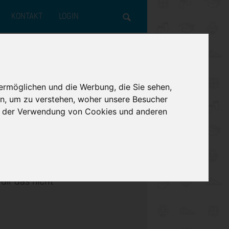
KONTAKT
LOGIN
IE-MEHR-
ER
ND ZIELE
ND
LOGO & FARBEN
TEILNAHMEBEDINGUNGEN
KINDER- UND
VIDEOS
STUDIERENDE
NEWS
B"
JUGENDSCHUTZ
R
R
MATERIAL KINDER
FREIWILLIGENDIENSTE
ermöglichen und die Werbung, die Sie sehen,
 stellen wir dir
KOOPERATIONSPARTNER
n, um zu verstehen, woher unsere Besucher
MATERIAL TEENS
ICOR
ie der Verwendung von Cookies und anderen
UNTERSTÜTZUNG
MATERIAL CPA
UNGEN
MATERIAL STUDIERENDE
LLESEN
dir das nicht