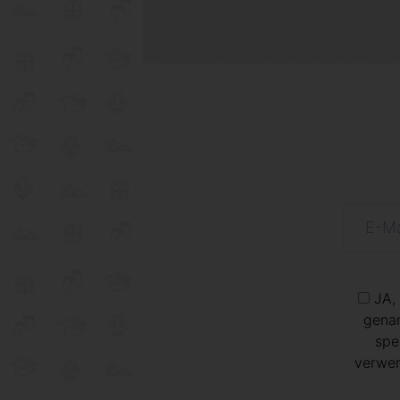
JA,
genan
spe
verwen