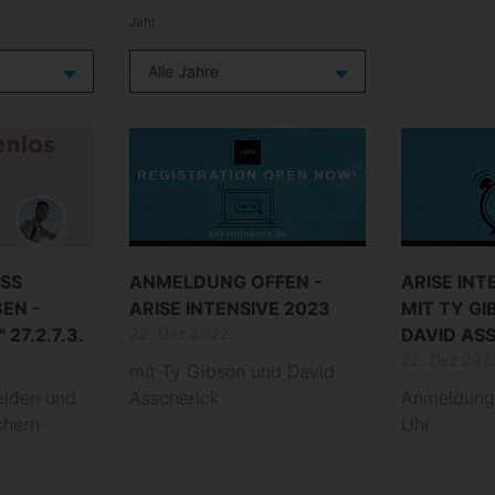
Jahr
SS
ANMELDUNG OFFEN -
ARISE INT
BEN -
ARISE INTENSIVE 2023
MIT TY G
27.2.7.3.
22. Dez 2022
DAVID AS
22. Dez 202
mit Ty Gibson und David
elden und
Asscherick
Anmeldung o
chern
Uhr