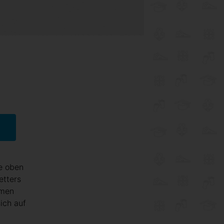
e oben
etters
hmen
ich auf