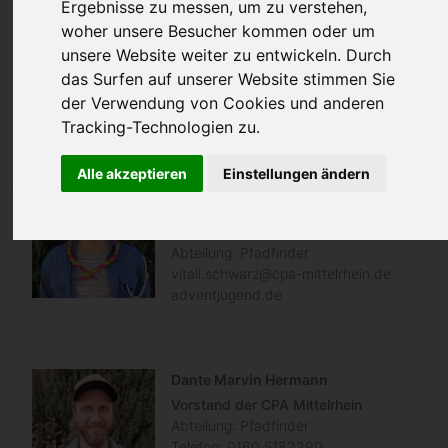
Ergebnisse zu messen, um zu verstehen,
Adventjugend sind wir Mitglied im Hessischen
woher unsere Besucher kommen oder um
Jugendring e.V.
unsere Website weiter zu entwickeln. Durch
das Surfen auf unserer Website stimmen Sie
Landesvorstand
der Verwendung von Cookies und anderen
Tracking-Technologien zu.
Alle akzeptieren
Einstellungen ändern
Vitali Schwarz
Landesvorsitzender der CPA
Mittelrhein
Abteilung: Pfadfinder
vitali.schwarz@cpa-mittelrhein.de
adventjugend.de
Dante Marvin Hermann
Vorstand der CPA Mittelrhein
Abteilung: Pfadfinder
Telefon:
0160 5182390