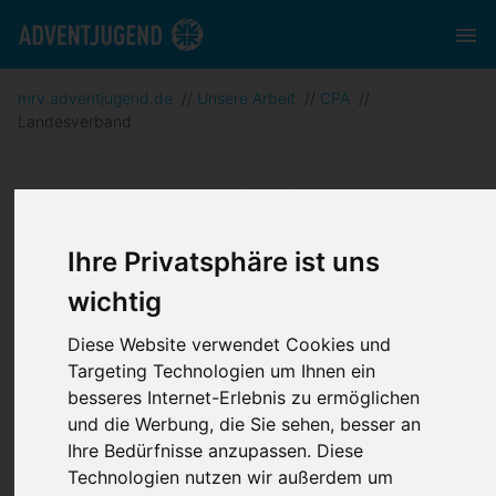
mrv.adventjugend.de
//
Unsere Arbeit
//
CPA
//
Landesverband
Landesverband
Ihre Privatsphäre ist uns
Wir sind ein Mitgliedsverband der Adventjugend
wichtig
und innerhalb dieser nach eigener Satzung tätig.
Diese Website verwendet Cookies und
Adventjugend ist die Jugendorganisation der
Targeting Technologien um Ihnen ein
Freikirche der Siebenten-Tags-Adventisten,
besseres Internet-Erlebnis zu ermöglichen
K.d.ö.R., und gem. § 75 Abs. 3 SGB VIII (KJHG)
und die Werbung, die Sie sehen, besser an
als gemeinnütziger und förderungswürdiger Träger
Ihre Bedürfnisse anzupassen. Diese
der freien Jugendhilfe anerkannt. Über die
Technologien nutzen wir außerdem um