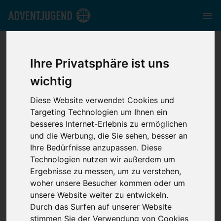
mrv.adventjugend.de
//
Media
//
News
//
CPA - Einführung
neuer Altersgruppe "Altpfadfinder"
Ihre Privatsphäre ist uns
wichtig
Diese Website verwendet Cookies und
Targeting Technologien um Ihnen ein
besseres Internet-Erlebnis zu ermöglichen
CPA - Einführung
und die Werbung, die Sie sehen, besser an
Ihre Bedürfnisse anzupassen. Diese
neuer
Technologien nutzen wir außerdem um
Ergebnisse zu messen, um zu verstehen,
woher unsere Besucher kommen oder um
Altersgruppe
unsere Website weiter zu entwickeln.
Durch das Surfen auf unserer Website
"Altpfadfinder"
stimmen Sie der Verwendung von Cookies